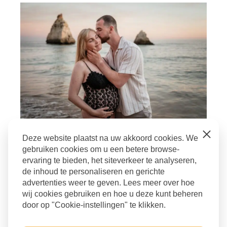
Close
Deze website plaatst na uw akkoord cookies. We
Overig
gebruiken cookies om u een betere browse-
ervaring te bieden, het siteverkeer te analyseren,
bevallingsfotograaf
,
Business Retreat
,
de inhoud te personaliseren en gerichte
geboortefotograaf
,
Kirsten Mulder Fotografie
,
advertenties weer te geven. Lees meer over hoe
Portugal
,
Zelfontwikkeling
wij cookies gebruiken en hoe u deze kunt beheren
door op "Cookie-instellingen" te klikken.
Terug naar blog