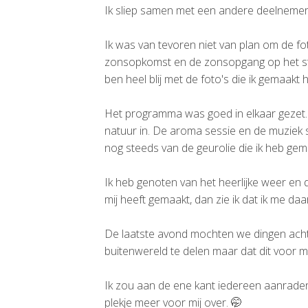
Ik sliep samen met een andere deelnemer 
Ik was van tevoren niet van plan om de f
zonsopkomst en de zonsopgang op het stra
ben heel blij met de foto's die ik gemaakt 
Het programma was goed in elkaar gezet. E
natuur in. De aroma sessie en de muziek s
nog steeds van de geurolie die ik heb gem
Ik heb genoten van het heerlijke weer en d
mij heeft gemaakt, dan zie ik dat ik me daa
De laatste avond mochten we dingen achter
buitenwereld te delen maar dat dit voor mi
Ik zou aan de ene kant iedereen aanraden
plekje meer voor mij over. 🤭