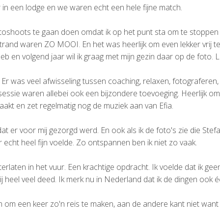
in een lodge en we waren echt een hele fijne match.
otoshoots te gaan doen omdat ik op het punt sta om te stoppen 
nd waren ZO MOOI. En het was heerlijk om even lekker vrij te 
heb en volgend jaar wil ik graag met mijn gezin daar op de foto. Li
r was veel afwisseling tussen coaching, relaxen, fotograferen, 
essie waren allebei ook een bijzondere toevoeging. Heerlijk om 
aakt en zet regelmatig nog de muziek aan van Efia.
at er voor mij gezorgd werd. En ook als ik de foto's zie die Stef
r echt heel fijn voelde. Zo ontspannen ben ik niet zo vaak.
laten in het vuur. Een krachtige opdracht. Ik voelde dat ik ge
j heel veel deed. Ik merk nu in Nederland dat ik de dingen ook é
 om een keer zo'n reis te maken, aan de andere kant niet want 