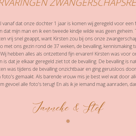
RVARINGEN ZWANGERSCHAPSRE
t. Al vanaf dat onze dochter 1 jaar is komen wij geregeld voor een 
 dat mijn man en ik een tweede kindje wilde was geen geheim. T
ten vrij snel geappt, want Kirsten zou bij ons onze zwangerscha
oto met ons gezin rond de 37 weken, de bevalling, kennismaking
 Wij hebben alles als ontzettend fijn ervaren! Kirsten was voor o
n is dat je elkaar geregeld ziet tot de bevalling. De bevalling is na
sten was tijdens de bevalling onzichtbaar en ging geruisloos doo
oto's gemaakt. Als barende vrouw mis je best wel wat door alle
 gevoel alle foto's terug! En als ik je iemand mag aanraden, dan 
Janneke & Stef