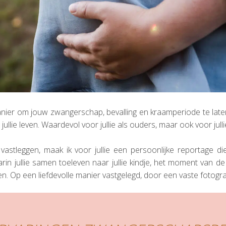
nier om jouw zwangerschap, bevalling en kraamperiode te laten
llie leven. Waardevol voor jullie als ouders, maar ook voor jullie
tleggen, maak ik voor jullie een persoonlijke reportage die
arin jullie samen toeleven naar jullie kindje, het moment van d
en. Op een liefdevolle manier vastgelegd, door een vaste fotogr