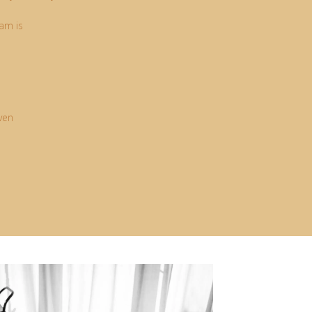
am is
ven