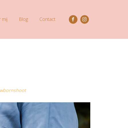
 mij
Blog
Contact
ewbornshoot