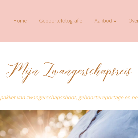
Home
Geboortefotografie
Aanbod
Over
Mijn Zwangerschapsreis
 pakket van zwangerschapsshoot, geboortereportage en n