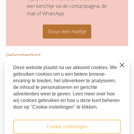
een berichtje via de contactpagina, de
mail of WhatsApp.
Stuur een mailtje
Geboorteshoot
bevallingsfotograaf
,
bevallingsfotografie
,
Close
Deze website plaatst na uw akkoord cookies. We
gebruiken cookies om u een betere browse-
Culemborg
,
geboortefotograaf
,
ervaring te bieden, het siteverkeer te analyseren,
geboortefotograaf den bosch
,
de inhoud te personaliseren en gerichte
Geboortefotograaf utrecht
advertenties weer te geven. Lees meer over hoe
wij cookies gebruiken en hoe u deze kunt beheren
Terug naar blog
door op "Cookie-instellingen" te klikken.
Cookie instellingen