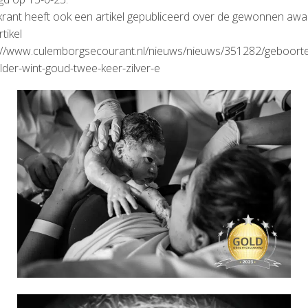
krant heeft ook een artikel gepubliceerd over de gewonnen awar
rtikel
ps://www.culemborgsecourant.nl/nieuws/nieuws/351282/geboorte
lder-wint-goud-twee-keer-zilver-e