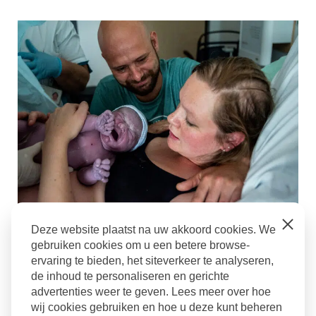
Foto van mijn derde bevalling (juni 2019) - gemaakt
Close
Deze website plaatst na uw akkoord cookies. We
door www.wildflowerphotography.nl
gebruiken cookies om u een betere browse-
Overig
ervaring te bieden, het siteverkeer te analyseren,
de inhoud te personaliseren en gerichte
Culemborg
,
geboortefotograaf
,
geboortefotografie
,
advertenties weer te geven. Lees meer over hoe
over mij
,
zwanger in culemborg
wij cookies gebruiken en hoe u deze kunt beheren