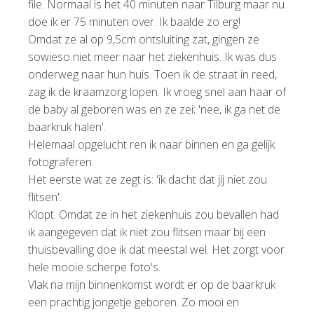
file. Normaal is het 40 minuten naar Tilburg maar nu
doe ik er 75 minuten over. Ik baalde zo erg!
Omdat ze al op 9,5cm ontsluiting zat, gingen ze
sowieso niet meer naar het ziekenhuis. Ik was dus
onderweg naar hun huis. Toen ik de straat in reed,
zag ik de kraamzorg lopen. Ik vroeg snel aan haar of
de baby al geboren was en ze zei; 'nee, ik ga net de
baarkruk halen'.
Helemaal opgelucht ren ik naar binnen en ga gelijk
fotograferen.
Het eerste wat ze zegt is: 'ik dacht dat jij niet zou
flitsen'.
Klopt. Omdat ze in het ziekenhuis zou bevallen had
ik aangegeven dat ik niet zou flitsen maar bij een
thuisbevalling doe ik dat meestal wel. Het zorgt voor
hele mooie scherpe foto's.
Vlak na mijn binnenkomst wordt er op de baarkruk
een prachtig jongetje geboren. Zo mooi en