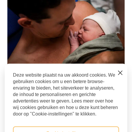
Close
Deze website plaatst na uw akkoord cookies. We
Geboorteshoot
gebruiken cookies om u een betere browse-
ervaring te bieden, het siteverkeer te analyseren,
bevallingsfotograaf
,
geboortefotograaf
,
de inhoud te personaliseren en gerichte
Geboortefotograaf Tilburg
,
geboortefotografie
,
advertenties weer te geven. Lees meer over hoe
thuisbevalling
,
Tilburg
wij cookies gebruiken en hoe u deze kunt beheren
door op "Cookie-instellingen" te klikken.
Terug naar blog