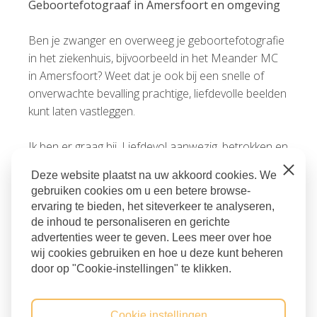
Geboortefotograaf in Amersfoort en omgeving
Ben je zwanger en overweeg je geboortefotografie
in het ziekenhuis, bijvoorbeeld in het Meander MC
in Amersfoort? Weet dat je ook bij een snelle of
onverwachte bevalling prachtige, liefdevolle beelden
kunt laten vastleggen.
Ik ben er graag bij. Liefdevol aanwezig, betrokken en
met oog voor alles wat er écht toe doet. 🤍
Close
Deze website plaatst na uw akkoord cookies. We
Geboorteshoot
gebruiken cookies om u een betere browse-
ervaring te bieden, het siteverkeer te analyseren,
amersfoort
,
bevallingsfotograaf
,
geboortefotograaf
,
de inhoud te personaliseren en gerichte
geboortefotograaf amersfoort
,
geboortefotografie
,
advertenties weer te geven. Lees meer over hoe
Meander MC
wij cookies gebruiken en hoe u deze kunt beheren
door op "Cookie-instellingen" te klikken.
Terug naar blog
Cookie instellingen