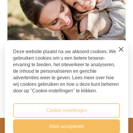
Close
Deze website plaatst na uw akkoord cookies. We
Gezinshoot
gebruiken cookies om u een betere browse-
ervaring te bieden, het siteverkeer te analyseren,
Familieshoot Culemborg
,
fotograaf culemborg
,
de inhoud te personaliseren en gerichte
Fotoshoot gezin culemborg
,
Gezinsfotograaf
,
advertenties weer te geven. Lees meer over hoe
Gezinsshoot Culemborg
,
Schaduwfoto
wij cookies gebruiken en hoe u deze kunt beheren
door op "Cookie-instellingen" te klikken.
Terug naar blog
Cookie instellingen
Copyright 2022 - 2026 Kirsten Mulder Fotografie
Alles accepteren