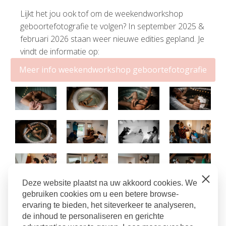
Lijkt het jou ook tof om de weekendworkshop
geboortefotografie te volgen? In september 2025 &
februari 2026 staan weer nieuwe edities gepland. Je
vindt de informatie op:
Meer info weekendworkshop geboortefotografie
Close
Deze website plaatst na uw akkoord cookies. We
Workshop Geboortefotografie
gebruiken cookies om u een betere browse-
ervaring te bieden, het siteverkeer te analyseren,
bevallingsfotograaf
,
bevallingsfotografie
,
cursus
de inhoud te personaliseren en gerichte
bevallingsfotograaf
,
geboortefotograaf
,