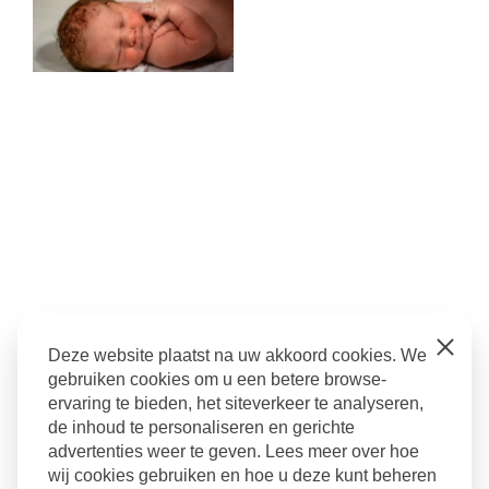
Close
Deze website plaatst na uw akkoord cookies. We
Geboorteshoot
gebruiken cookies om u een betere browse-
ervaring te bieden, het siteverkeer te analyseren,
bevalling tiel
,
bevallingsfotografie
,
fotografie bij
de inhoud te personaliseren en gerichte
keizersnede
,
keizersnede
,
keizersnede fotograferen
,
advertenties weer te geven. Lees meer over hoe
sectio
wij cookies gebruiken en hoe u deze kunt beheren