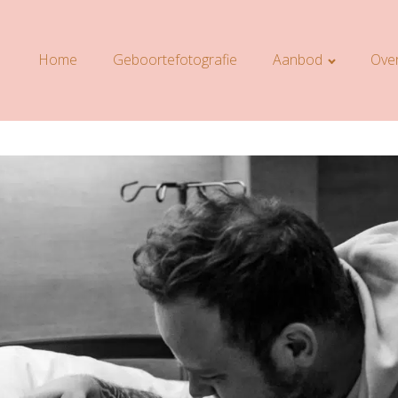
Home
Geboortefotografie
Aanbod
Over