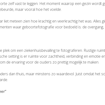
orte zelf vast te leggen. Het moment waarop een gezin wordt gebo
 gebeurde, maar vooral hoe het voelde.
r liet meteen zien hoe krachtig en veerkrachtig het was. Alles g
 momenten waar geboortefotografie voor bedoeld is: de overgang
 plek om een ziekenhuisbevalling te fotograferen. Rustige ruim
he setting is er ruimte voor zachtheid, verbinding en emotie en 
m de ervaring voor de ouders zo prettig mogelijk te maken.
nders dan thuis, maar minstens zo waardevol. Juist omdat het so
arde.
eer”