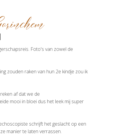
Gorinchem
d
ngerschapsreis. Foto's van zowel de
hting zouden raken van hun 2e kindje zou ik
preken af dat we de
de mooi in bloei dus het leek mij super
choscopiste schrijft het geslacht op een
eze manier te laten verrassen.