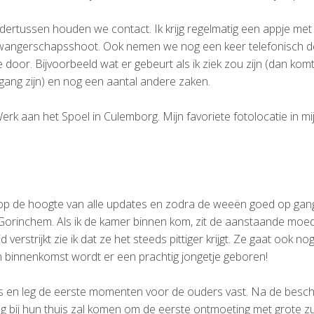
dertussen houden we contact. Ik krijg regelmatig een appje met 
wangerschapsshoot. Ook nemen we nog een keer telefonisch d
oor. Bijvoorbeeld wat er gebeurt als ik ziek zou zijn (dan kom
gang zijn) en nog een aantal andere zaken.
rk aan het Spoel in Culemborg. Mijn favoriete fotolocatie in mi
 de hoogte van alle updates en zodra de weeën goed op gang zi
n Gorinchem. Als ik de kamer binnen kom, zit de aanstaande moe
erstrijkt zie ik dat ze het steeds pittiger krijgt. Ze gaat ook 
n binnenkomst wordt er een prachtig jongetje geboren!
jes en leg de eerste momenten voor de ouders vast. Na de beschui
g bij hun thuis zal komen om de eerste ontmoeting met grote zu