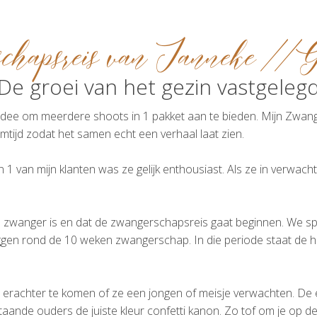
chapsreis van Janneke // 
De groei van het gezin vastgeleg
 het idee om meerdere shoots in 1 pakket aan te bieden. Mijn Zwa
tijd zodat het samen echt een verhaal laat zien.
an 1 van mijn klanten was ze gelijk enthousiast. Als ze in verwac
ze zwanger is en dat de zwangerschapsreis gaat beginnen. We s
n rond de 10 weken zwangerschap. In die periode staat de hei
rachter te komen of ze een jongen of meisje verwachten. De e
staande ouders de juiste kleur confetti kanon. Zo tof om je op d