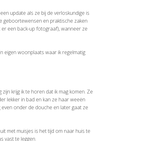
een update als ze bij de verloskundige is
e geboortewensen en praktische zaken
t er een back-up fotograaf), wanneer ze
jn eigen woonplaats waar ik regelmatig
jn krijg ik te horen dat ik mag komen. Ze
der lekker in bad en kan ze haar weeën
nog even onder de douche en later gaat ze
t met muisjes is het tijd om naar huis te
s vast te leggen.