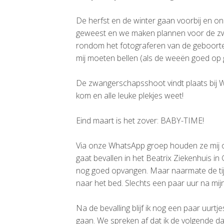
De herfst en de winter gaan voorbij en on
geweest en we maken plannen voor de z
rondom het fotograferen van de geboorte d
mij moeten bellen (als de weeën goed op 
De zwangerschapsshoot vindt plaats bij We
kom en alle leuke plekjes weet!
Eind maart is het zover: BABY-TIME!
Via onze WhatsApp groep houden ze mij op
gaat bevallen in het Beatrix Ziekenhuis i
nog goed opvangen. Maar naarmate de tijd v
naar het bed. Slechts een paar uur na mij
Na de bevalling blijf ik nog een paar uurt
gaan. We spreken af dat ik de volgende da