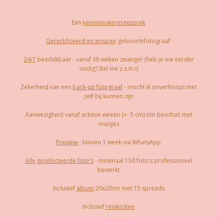
Een
kennismakingsgesprek
Gecertificeerd en ervaren
geboortefotograaf
24/7
beschikbaar - vanaf 38 weken zwanger (heb je me eerder
nodig? Bel me z.s.m.!)
Zekerheid van een
back-up fotograaf
- mocht ik onverhoopt niet
zelf bij kunnen zijn
Aanwezigheid vanaf actieve weeën (+- 5 cm) t/m beschuit met
muisjes
Preview
- binnen 1 week via WhatsApp
Alle geselecteerde foto's
- minimaal 150 foto's professioneel
bewerkt
Inclusief
album
20x20cm met 15 spreads
Inclusief
reiskosten