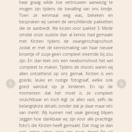
haar graag wilde toe vertrouwen aanwezig te
geb
mogen zijn tijdens de bevalling van ons kindje.
geb
Toen ze eenmaal weg was, bekeken en
acht
bespraken wij samen de verschillende pakketten
die ze aanbiedt. We kozen voor pakket 3. Mede
Kirs
omdat onze oudste dan al kennis had gemaakt
geme
met Kirsten tijdens de zwangerschapsshoot
ze h
zodat er met de kennismaking van haar nieuwe
Kirst
broertje of zusje geen compleet vreemde bij zou
ontze
zijn. En dan leek ons een newbornshoot het wel
een 
compleet te maken. Tijdens de shoots waren wij
niet
allen ontzettend op ons gemak. Kirsten is een
goede, leuke en rustige fotograaf, welke ook
heef
goed aansluit op je kinderen. En op de
waar
momenten dat het moet is ze compleet
van d
onzichtbaar en toch legt ze alles vast, zelfs de
Als i
belangrijkste details zonder dat je daar maar iets
de b
van merkt. Wij kunnen niet vaak genoeg blijven
echt 
zeggen hoe dankbaar wij zijn voor alle prachtige
Ook 
foto's die Kirsten heeft gemaakt. Dat mag ze dan
met 
ook zeker vaker voor ons gaan doen! En wij