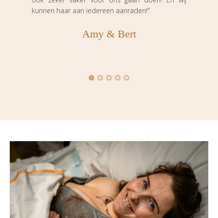
kunnen haar aan iedereen aanraden!"
snel
albu
Amy & Bert
prach