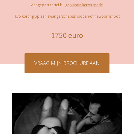
Aangepast tarief bij
geplande keizersnede
€75 korting
op een zwangerschapsshoot en/of newbornshoot
1750 euro
VRAAG MIJN BROCHURE AAN