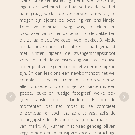
"Vanaf onze kennismaking met Kirsten wisten wij
eigenlijk vrijwel direct na haar vertrek dat wij het
"Wi
haar graag wilde toe vertrouwen aanwezig te
geb
mogen zijn tijdens de bevalling van ons kindje.
geb
Toen ze eenmaal weg was, bekeken en
acht
bespraken wij samen de verschillende pakketten
die ze aanbiedt. We kozen voor pakket 3. Mede
Kirs
omdat onze oudste dan al kennis had gemaakt
geme
met Kirsten tijdens de zwangerschapsshoot
ze h
zodat er met de kennismaking van haar nieuwe
Kirst
broertje of zusje geen compleet vreemde bij zou
ontze
zijn. En dan leek ons een newbornshoot het wel
een 
compleet te maken. Tijdens de shoots waren wij
niet
allen ontzettend op ons gemak. Kirsten is een
goede, leuke en rustige fotograaf, welke ook
heef
goed aansluit op je kinderen. En op de
waar
momenten dat het moet is ze compleet
van d
onzichtbaar en toch legt ze alles vast, zelfs de
Als i
belangrijkste details zonder dat je daar maar iets
de b
van merkt. Wij kunnen niet vaak genoeg blijven
echt 
zeggen hoe dankbaar wij zijn voor alle prachtige