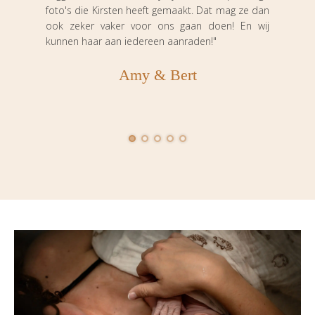
Ook 
foto's die Kirsten heeft gemaakt. Dat mag ze dan
met 
ook zeker vaker voor ons gaan doen! En wij
kunnen haar aan iedereen aanraden!"
snel
albu
Amy & Bert
prach