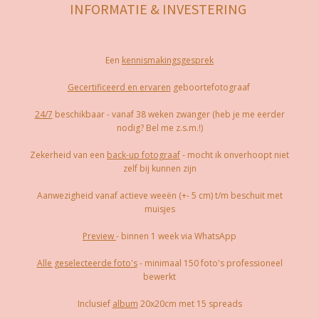
INFORMATIE & INVESTERING
Een
kennismakingsgesprek
Gecertificeerd en ervaren
geboortefotograaf
24/7
beschikbaar - vanaf 38 weken zwanger (heb je me eerder
nodig? Bel me z.s.m.!)
Zekerheid van een
back-up fotograaf
- mocht ik onverhoopt niet
zelf bij kunnen zijn
Aanwezigheid vanaf actieve weeën (+- 5 cm) t/m beschuit met
muisjes
Preview
- binnen 1 week via WhatsApp
Alle geselecteerde foto's
- minimaal 150 foto's professioneel
bewerkt
Inclusief
album
20x20cm met 15 spreads