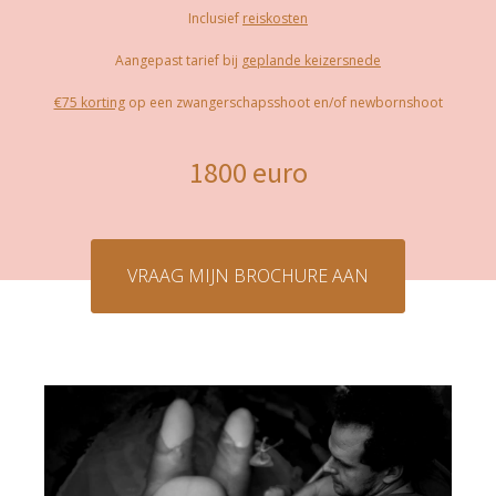
Inclusief
reiskosten
Aangepast tarief bij
geplande keizersnede
€75 korting
op een zwangerschapsshoot en/of newbornshoot
1800 euro
VRAAG MIJN BROCHURE AAN