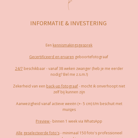
INFORMATIE & INVESTERING
Een
kennismakingsgesprek
Gecertificeerd en ervaren
geboortefotograaf
24/7
beschikbaar - vanaf 38 weken zwanger (heb je me eerder
nodig? Bel me z.s.m.!)
Zekerheid van een
back-up fotograaf
- mocht ik onverhoopt niet
zelf bij kunnen zijn
Aanwezigheid vanaf actieve weeën (+- 5 cm) t/m beschuit met
muisjes
Preview
- binnen 1 week via WhatsApp
Alle geselecteerde foto's
- minimaal 150 foto's professioneel