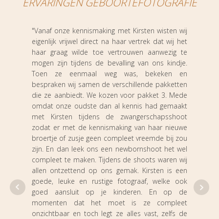
ERVARINGEN GEBOORTEFOTOGRAFIE
"Vanaf onze kennismaking met Kirsten wisten wij
eigenlijk vrijwel direct na haar vertrek dat wij het
"Wi
haar graag wilde toe vertrouwen aanwezig te
geb
mogen zijn tijdens de bevalling van ons kindje.
geb
Toen ze eenmaal weg was, bekeken en
acht
bespraken wij samen de verschillende pakketten
die ze aanbiedt. We kozen voor pakket 3. Mede
Kirs
omdat onze oudste dan al kennis had gemaakt
geme
met Kirsten tijdens de zwangerschapsshoot
ze h
zodat er met de kennismaking van haar nieuwe
Kirst
broertje of zusje geen compleet vreemde bij zou
ontze
zijn. En dan leek ons een newbornshoot het wel
een 
compleet te maken. Tijdens de shoots waren wij
niet
allen ontzettend op ons gemak. Kirsten is een
goede, leuke en rustige fotograaf, welke ook
heef
goed aansluit op je kinderen. En op de
waar
momenten dat het moet is ze compleet
van d
onzichtbaar en toch legt ze alles vast, zelfs de
Als i