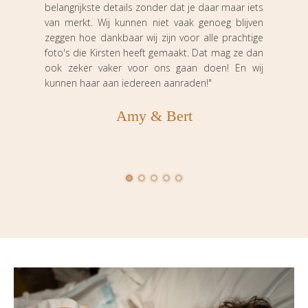
belangrijkste details zonder dat je daar maar iets
de b
van merkt. Wij kunnen niet vaak genoeg blijven
echt 
zeggen hoe dankbaar wij zijn voor alle prachtige
Ook 
foto's die Kirsten heeft gemaakt. Dat mag ze dan
met 
ook zeker vaker voor ons gaan doen! En wij
kunnen haar aan iedereen aanraden!"
snel
albu
Amy & Bert
prach